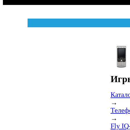
Игры
Катал
→
Телеф
→
Fly IQ