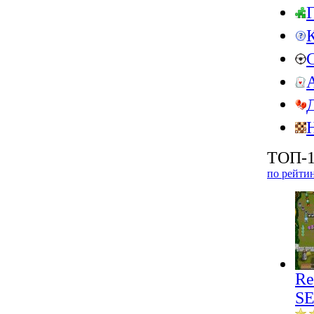
ТОП-1
по рейти
Re
SE