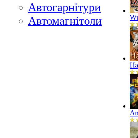
Автогарнітури
Wu
Автомагнітоли
На
An