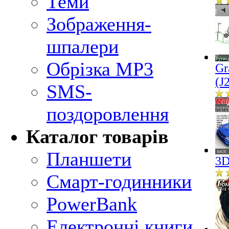
Теми
Зображення-
шпалери
Обрізка MP3
Gr
(J
SMS-
поздоровлення
Каталог товарів
Планшети
3D
Смарт-годинники
PowerBank
Електронні книги