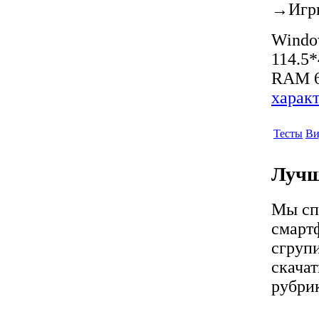
→
Игр
Window
114.5
RAM 6
харак
Тесты
Ви
Лучш
Мы сп
смартф
сгрупи
скачат
рубрик