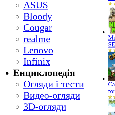
ASUS
Bloody
Cougar
realme
Mu
SE
Lenovo
Infinix
Енциклопедія
Огляди і тести
Ca
fo
Видео-огляди
3D-огляди