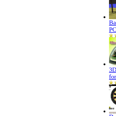
Ba
P
3D
fo