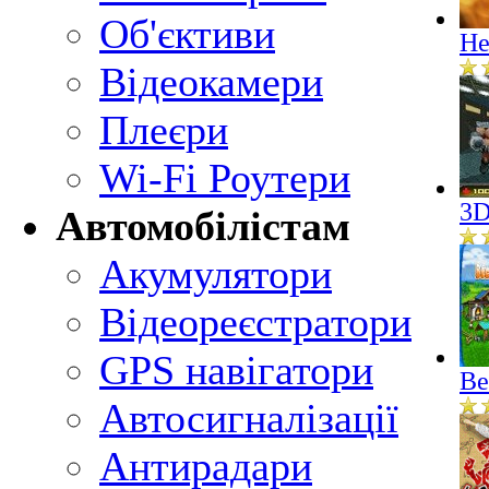
Об'єктиви
He
Відеокамери
Плеєри
Wi-Fi Роутери
3D
Автомобілістам
Акумулятори
Відеореєстратори
GPS навігатори
Ве
Автосигналізації
Антирадари