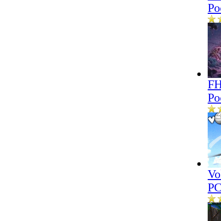
Po
FH
Po
Vo
P